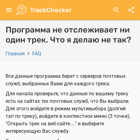
Перейти
menu
TrackChecker
search
share
к
основному
содержанию
Программа не отслеживает ни
один трек. Что я делаю не так?
Главная
FAQ
Строка
навигации
Все данные программа берет с серверов почтовых
служб, выбранных Вами для каждого трека.
Для начала проверьте, что данные по вашему треку
есть на сайтах тех почтовых служб, что Вы выбрали.
Для этого войдите в режим мультивыбора (долгий
тап по треку), войдите в контекстное меню (3 точки),
"Открыть трек на веб-сайте…" и выберите
интересующую Вас службу.