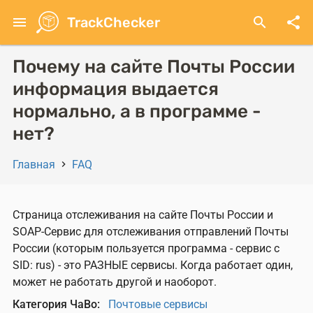
Перейти
menu
TrackChecker
search
share
к
основному
содержанию
Почему на сайте Почты России
информация выдается
нормально, а в программе -
нет?
Главная
FAQ
Строка
навигации
Страница отслеживания на сайте Почты России и
SOAP-Сервис для отслеживания отправлений Почты
России (которым пользуется программа - сервис c
SID: rus) - это РАЗНЫЕ сервисы. Когда работает один,
может не работать другой и наоборот.
Категория ЧаВо
Почтовые сервисы