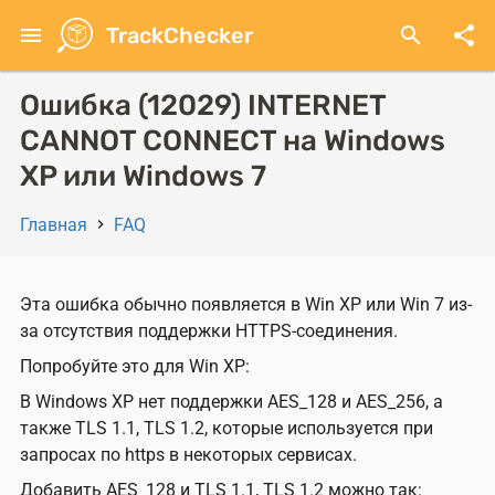
Перейти
menu
TrackChecker
search
share
к
основному
содержанию
Ошибка (12029) INTERNET
CANNOT CONNECT на Windows
XP или Windows 7
Главная
FAQ
Строка
навигации
Эта ошибка обычно появляется в Win XP или Win 7 из-
за отсутствия поддержки HTTPS-соединения.
Попробуйте это для Win XP:
В Windows XP нет поддержки AES_128 и AES_256, а
также TLS 1.1, TLS 1.2, которые используется при
запросах по https в некоторых сервисах.
Добавить AES_128 и TLS 1.1, TLS 1.2 можно так: