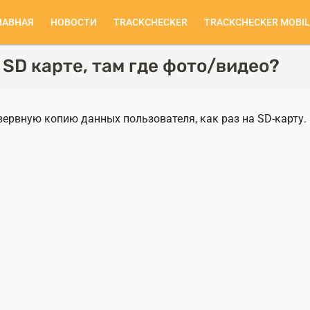
ЛАВНАЯ
НОВОСТИ
TRACKCHECKER
TRACKCHECKER MOBIL
сновная
авигация
 SD карте, там где фото/видео?
ервную копию данных пользователя, как раз на SD-карту.