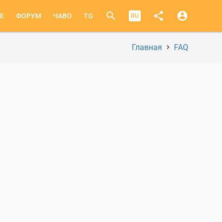
search
share
account_circle
E
ФОРУМ
ЧАВО
TG
RU
Главная
FAQ
Строка
навигации