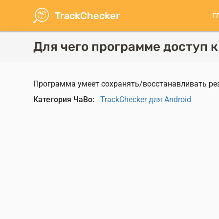
Перейти
TrackChecker
Г
к
О
основному
н
содержанию
Для чего программе доступ к
Программа умеет сохранять/восстанавливать рез
Категория ЧаВо
TrackChecker для Android