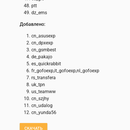
ptt
dz_ems
Добавлено:
cn_asusexp
cn_dpxexp
cn_gsmbest
de_pakajo
es_quickrabbit
fr_gofoexp,it_gofoexp,nl_gofoexp
rs_transfera
uk_tpn
us_teamww
cn_szjhy
cn_udalog
cn_yunda56
СКАЧАТЬ