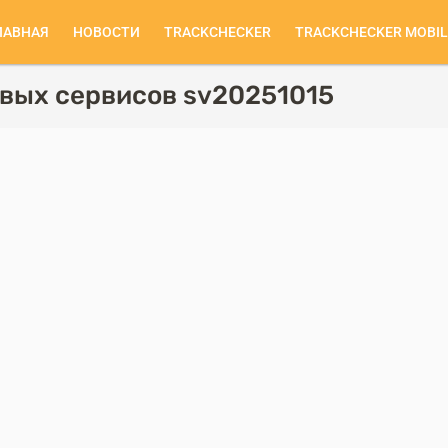
ЛАВНАЯ
НОВОСТИ
TRACKCHECKER
TRACKCHECKER MOBIL
сновная
авигация
вых сервисов sv20251015