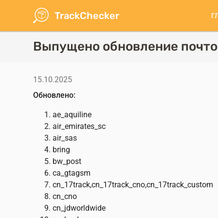
Перейти
TrackChecker
Г
к
О
основному
н
содержанию
Выпущено обновление почто
15.10.2025
Обновлено:
ae_aquiline
air_emirates_sc
air_sas
bring
bw_post
ca_gtagsm
cn_17track,cn_17track_cno,cn_17track_custom
cn_cno
cn_jdworldwide