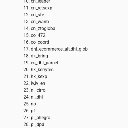
cn_leader
cn_retsexp
cn_sfe
cn_wanb
cn_ztoglobal
co_472
co_coord
dhl_ecommerce_alt,dhl_glob
dk_bring
es_dhl_parcel
hk_kerrytec
hk_kexp
lv,lv_en
nl_cirro
nl_dhl
no
pf
pl_allegro
pl_dpd