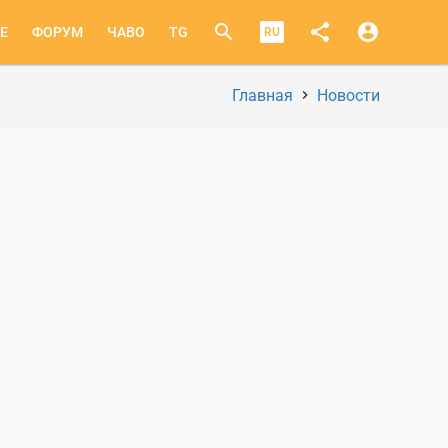
search
share
account_circle
E
ФОРУМ
ЧАВО
TG
RU
Главная
Новости
Строка
навигации