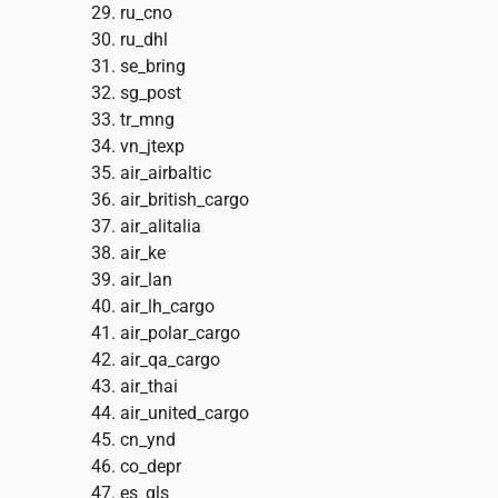
ru_cno
ru_dhl
se_bring
sg_post
tr_mng
vn_jtexp
air_airbaltic
air_british_cargo
air_alitalia
air_ke
air_lan
air_lh_cargo
air_polar_cargo
air_qa_cargo
air_thai
air_united_cargo
cn_ynd
co_depr
es_gls