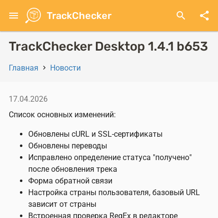
Перейти
menu
TrackChecker
search
share
к
основному
содержанию
TrackChecker Desktop 1.4.1 b653
Главная
Новости
Строка
навигации
17.04.2026
Список основных изменений:
Обновлены cURL и SSL-сертификаты
Обновлены переводы
Исправлено определение статуса "получено"
после обновления трека
Форма обратной связи
Настройка страны пользователя, базовый URL
зависит от страны
Встроенная проверка RegEx в редакторе