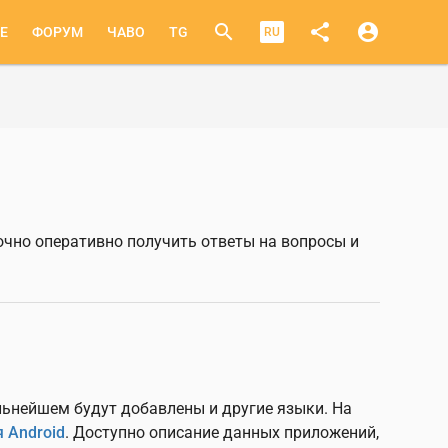
search
share
account_circle
E
ФОРУМ
ЧАВО
TG
RU
очно оперативно получить ответы на вопросы и
льнейшем будут добавлены и другие языки. На
я Android
. Доступно описание данных приложений,