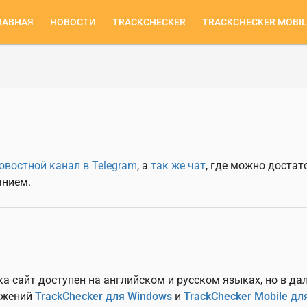
ЛАВНАЯ
НОВОСТИ
TRACKCHECKER
TRACKCHECKER MOBIL
сновная
авигация
овостной канал в Telegram
, а
так же чат
, где можно достат
анием.
а сайт доступен на английском и русском языках, но в да
ложений
TrackChecker для Windows
и
TrackChecker Mobile дл