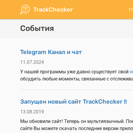
Перейти
TrackChecker
Г
к
О
основному
н
содержанию
События
Telegram Канал и чат
11.07.2024
У нашей программы уже давно существует свой
н
обсудить любые моменты, связанные с отслежив
Запущен новый сайт TrackChecker !!
13.08.2019
Мы обновили сайт! Теперь он мультиязычный. Пок
сайте Вы можете скачать последние версии при